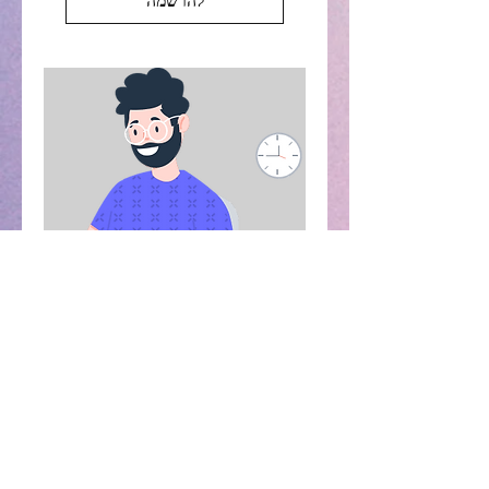
להרשמה
שיחה טלפונית i-Know
מטרת הפגישה: לקבל פחות
ולשלם יותר
30 דקות