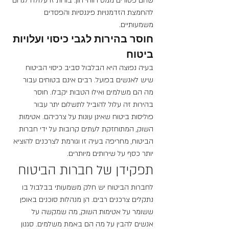
שהם פטורים ממס רווחי הון. בורות זו עלולה לגרום 
להחמצת הזדמנויות פיננסיות והפסדים 
משמעותיים.
חוסר בהירות לגבי כיסוי ועלויות 
ביטוח
בעיה נפוצה היא הבלבול סביב כיסוי הביטוח 
שיש לאנשים בפועל. רבים אינם בטוחים עבור 
מה הם משלמים ואילו הטבות יקבלו. חוסר 
בהירות זה עלול להוביל לתשלום יתר עבור 
פוליסות ביטוח שאינן עונות על צרכיהם. אטימות 
השוק, המתוחזקת לעתים קרובות על ידי חברות 
הביטוח, מחריפה בעיה זו וגורמת לצרכנים להוציא 
יותר כסף על שירותים מיותרים.
תפקידן של חברות הביטוח
לחברות הביטוח יש חלק משמעותי בבלבול בו 
נתקלים צרכנים רבים. הן מנהלות סוכנים באופן 
ששומר על אטימות השוק, מה שמקשה על 
אנשים להבין על מה הם באמת משלמים. סגנון 