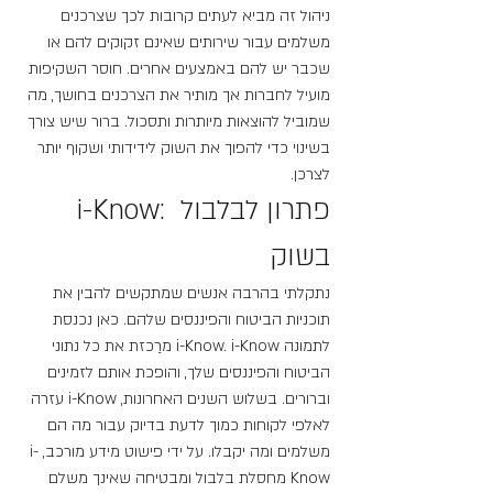
ניהול זה מביא לעתים קרובות לכך שצרכנים 
משלמים עבור שירותים שאינם זקוקים להם או 
שכבר יש להם באמצעים אחרים. חוסר השקיפות 
מועיל לחברות אך מותיר את הצרכנים בחושך, מה 
שמוביל להוצאות מיותרות ותסכול. ברור שיש צורך 
בשינוי כדי להפוך את השוק לידידותי ושקוף יותר 
לצרכן.
i-Know: פתרון לבלבול 
בשוק
נתקלתי בהרבה אנשים שמתקשים להבין את 
תוכניות הביטוח והפיננסים שלהם. כאן נכנסת 
לתמונה i-Know. i-Know מרַכזת את כל נתוני 
הביטוח והפיננסים שלך, והופכת אותם לזמינים 
וברורים. בשלוש השנים האחרונות, i-Know עזרה 
לאלפי לקוחות כמוך לדעת בדיוק עבור מה הם 
משלמים ומה יקבלו. על ידי פישוט מידע מורכב, i-
Know מחסלת בלבול ומבטיחה שאינך משלם 