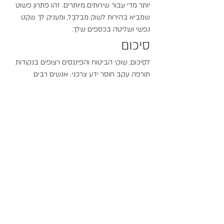
יותר מדי עבור שירותים מיותרים. זהו פתרון פשוט 
שמביא בהירות לשוק מבלבל, ומעניק לך שקט 
נפשי ושליטה בכספים שלך.
סיכום
לסיכום, שוקי הביטוח והפיננסים רצופים בנקודות 
תורפה עקב חוסר ידע צרכני. אנשים רבים 
מתמודדים עם קשיים בביטול ביטוחים פרטיים, 
מפספסים פטורים ממס רווחי הון, ואינם יודעים 
בוודאות מהם תכולת הביטוח שלהם והעלויות 
הכרוכות בכך.
עם זאת, i-Know מציעה פתרון על ידי ריכוז 
ופירוט מידע, תוך סיוע לאלפי לקוחות להבין על 
מה הם משלמים ומה הם יקבלו. בעזרת i-Know, 
ניווט בעולם המורכב של שירותי הביטוח 
והפיננסים הופך להרבה יותר קל ושקוף.